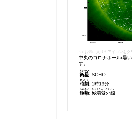
👈 お気に入りのアイコンをク
中央のコロナホール(黒い
す。
えいせい
衛星
:
SOHO
じこく
時刻
:
1時13分
しゅるい
きょくたんしがいせん
種類
:
極端紫外線