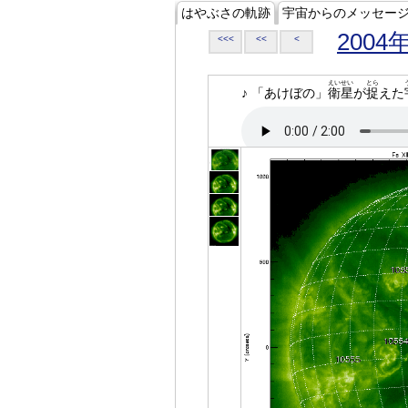
はやぶさの軌跡
宇宙からのメッセー
2004
<<<
<<
<
えいせい
とら
♪ 「あけぼの」
衛星
が
捉
えた