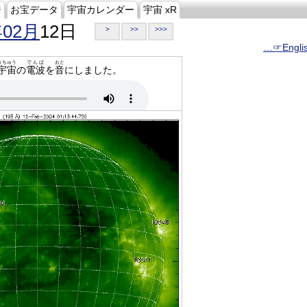
ジ
お宝データ
宇宙カレンダー
宇宙 xR
年02月
12日
>
>>
>>>
…☞Engli
うちゅう
でんぱ
おと
宇宙
の
電波
を
音
にしました。