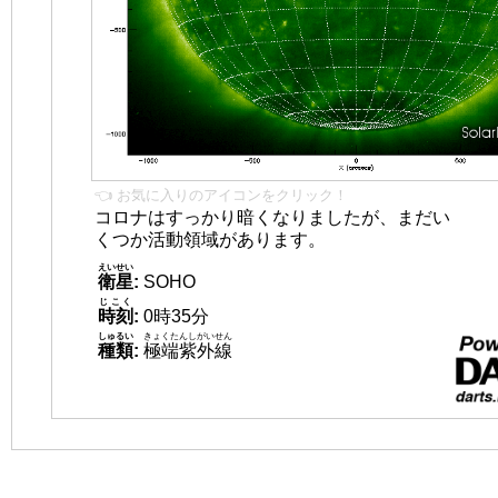
👈 お気に入りのアイコンをクリック！
コロナはすっかり暗くなりましたが、まだい
くつか活動領域があります。
えいせい
衛星
:
SOHO
じこく
時刻
:
0時35分
しゅるい
きょくたんしがいせん
種類
:
極端紫外線