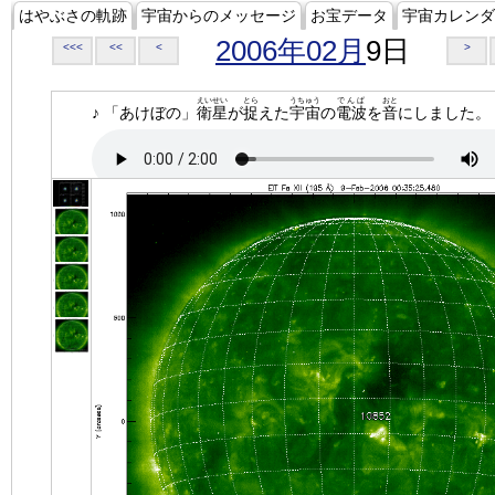
はやぶさの軌跡
宇宙からのメッセージ
お宝データ
宇宙カレンダ
2006年02月
9日
<<<
<<
<
>
えいせい
とら
うちゅう
でんぱ
おと
♪ 「あけぼの」
衛星
が
捉
えた
宇宙
の
電波
を
音
にしました。