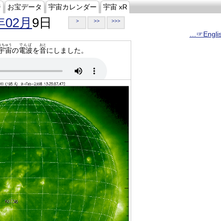
ジ
お宝データ
宇宙カレンダー
宇宙 xR
年02月
9日
>
>>
>>>
…☞Engli
うちゅう
でんぱ
おと
宇宙
の
電波
を
音
にしました。