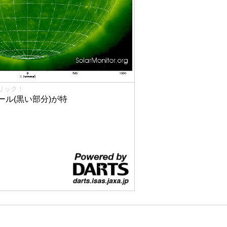
リック！
ル(黒い部分)が特