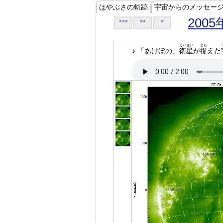
はやぶさの軌跡
宇宙からのメッセー
2005
<<<
<<
<
えいせい
とら
♪ 「あけぼの」
衛星
が
捉
えた