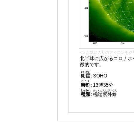
👈 お気に入りのアイコンをク
北半球に広がるコロナホー
徴的です。
えいせい
衛星
:
SOHO
じこく
時刻
:
13時35分
しゅるい
きょくたんしがいせん
種類
:
極端紫外線