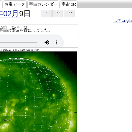
ジ
お宝データ
宇宙カレンダー
宇宙 xR
年02月
9日
>
>>
>>>
…☞Engli
うちゅう
でんぱ
おと
宇宙
の
電波
を
音
にしました。