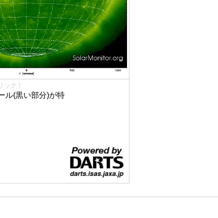
リック！
ル(黒い部分)が特