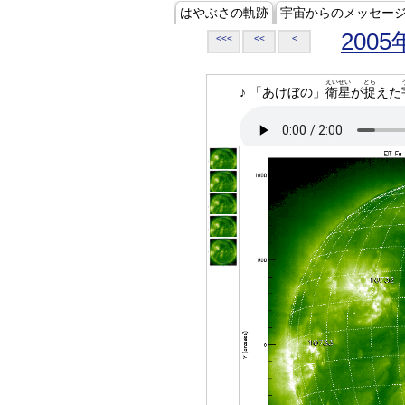
はやぶさの軌跡
宇宙からのメッセー
2005
<<<
<<
<
えいせい
とら
♪ 「あけぼの」
衛星
が
捉
えた