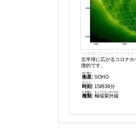
👈 お気に入りのアイコンをク
北半球に広がるコロナホー
徴的です。
えいせい
衛星
:
SOHO
じこく
時刻
:
15時36分
しゅるい
きょくたんしがいせん
種類
:
極端紫外線