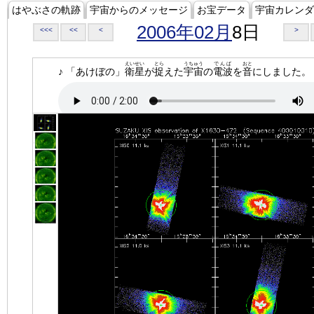
はやぶさの軌跡
宇宙からのメッセージ
お宝データ
宇宙カレンダ
2006年02月
8日
<<<
<<
<
>
えいせい
とら
うちゅう
でんぱ
おと
♪ 「あけぼの」
衛星
が
捉
えた
宇宙
の
電波
を
音
にしました。