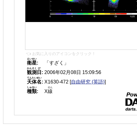
👈 お気に入りのアイコンをクリック！
えいせい
衛星
:
「すざく」
かんそく
び
観測
日
:
2006年02月08日 15:09:56
てんたいめい
天体名
:
X1630-472
[
自由研究 (英語)
]
しゅるい
せん
種類
:
X
線