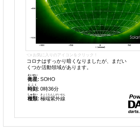
👈 お気に入りのアイコンをクリック！
コロナはすっかり暗くなりましたが、まだい
くつか活動領域があります。
えいせい
衛星
:
SOHO
じこく
時刻
:
0時36分
しゅるい
きょくたんしがいせん
種類
:
極端紫外線