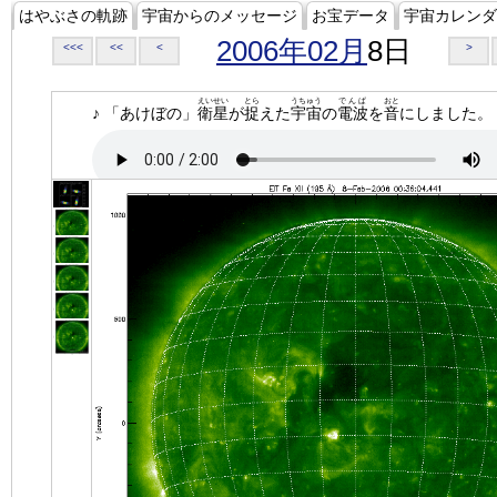
はやぶさの軌跡
宇宙からのメッセージ
お宝データ
宇宙カレンダ
2006年02月
8日
<<<
<<
<
>
えいせい
とら
うちゅう
でんぱ
おと
♪ 「あけぼの」
衛星
が
捉
えた
宇宙
の
電波
を
音
にしました。