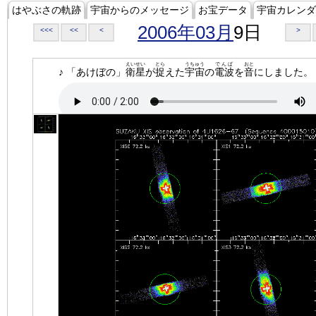
はやぶさの軌跡
宇宙からのメッセージ
お宝データ
宇宙カレンダ
2006年03月
9日
<<<
<<
<
>
えいせい
とら
うちゅう
でんぱ
おと
♪ 「あけぼの」
衛星
が
捉
えた
宇宙
の
電波
を
音
にしました。