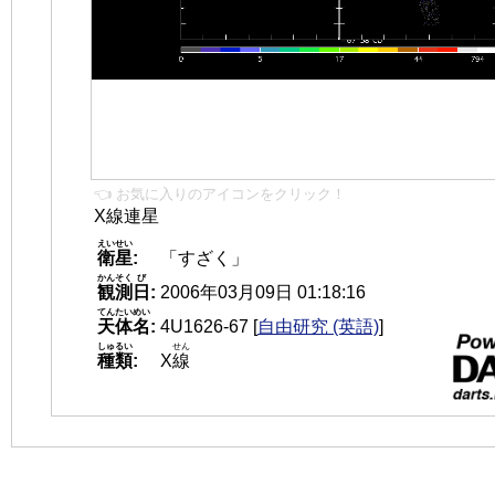
👈 お気に入りのアイコンをクリック！
X線連星
えいせい
衛星
:
「すざく」
かんそく
び
観測
日
:
2006年03月09日 01:18:16
てんたいめい
天体名
:
4U1626-67
[
自由研究 (英語)
]
しゅるい
せん
種類
:
X
線