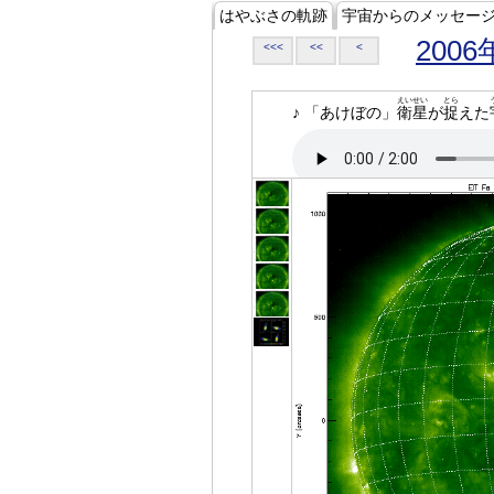
はやぶさの軌跡
宇宙からのメッセー
2006
<<<
<<
<
えいせい
とら
♪ 「あけぼの」
衛星
が
捉
えた