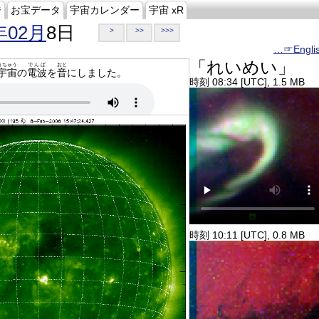
ジ
お宝データ
宇宙カレンダー
宇宙 xR
年02月
8日
>
>>
>>>
…☞Engli
「れいめい」
うちゅう
でんぱ
おと
宇宙
の
電波
を
音
にしました。
時刻 08:34 [UTC], 1.5 MB
時刻 10:11 [UTC], 0.8 MB