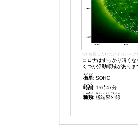
👈 お気に入りのアイコンをク
コロナはすっかり暗くな
くつか活動領域がありま
えいせい
衛星
:
SOHO
じこく
時刻
:
15時47分
しゅるい
きょくたんしがいせん
種類
:
極端紫外線