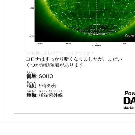
👈 お気に入りのアイコンをクリック！
コロナはすっかり暗くなりましたが、まだい
くつか活動領域があります。
えいせい
衛星
:
SOHO
じこく
時刻
:
9時35分
しゅるい
きょくたんしがいせん
種類
:
極端紫外線