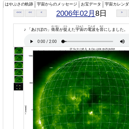
はやぶさの軌跡
宇宙からのメッセージ
お宝データ
宇宙カレンダ
2006年02月
8日
<<<
<<
<
>
えいせい
とら
うちゅう
でんぱ
おと
♪ 「あけぼの」
衛星
が
捉
えた
宇宙
の
電波
を
音
にしました。