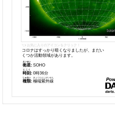
👈 お気に入りのアイコンをクリック！
コロナはすっかり暗くなりましたが、まだい
くつか活動領域があります。
えいせい
衛星
:
SOHO
じこく
時刻
:
0時36分
しゅるい
きょくたんしがいせん
種類
:
極端紫外線