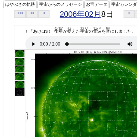
はやぶさの軌跡
宇宙からのメッセージ
お宝データ
宇宙カレンダ
2006年02月
8日
<<<
<<
<
>
えいせい
とら
うちゅう
でんぱ
おと
♪ 「あけぼの」
衛星
が
捉
えた
宇宙
の
電波
を
音
にしました。