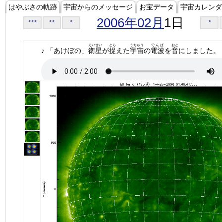
はやぶさの軌跡
宇宙からのメッセージ
お宝データ
宇宙カレンダ
2006年02月
1日
<<<
<<
<
>
えいせい
とら
うちゅう
でんぱ
おと
♪ 「あけぼの」
衛星
が
捉
えた
宇宙
の
電波
を
音
にしました。