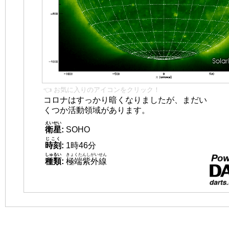
👈 お気に入りのアイコンをクリック！
コロナはすっかり暗くなりましたが、まだい
くつか活動領域があります。
えいせい
衛星
:
SOHO
じこく
時刻
:
1時46分
しゅるい
きょくたんしがいせん
種類
:
極端紫外線