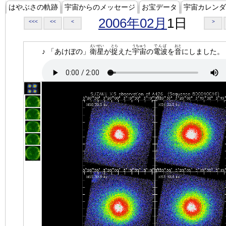
はやぶさの軌跡
宇宙からのメッセージ
お宝データ
宇宙カレンダ
2006年02月
1日
<<<
<<
<
>
えいせい
とら
うちゅう
でんぱ
おと
♪ 「あけぼの」
衛星
が
捉
えた
宇宙
の
電波
を
音
にしました。