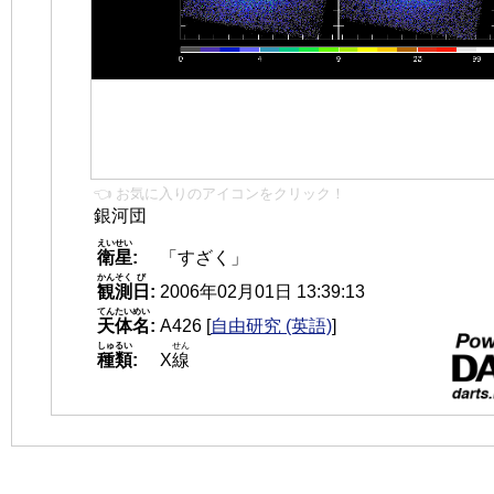
👈 お気に入りのアイコンをクリック！
銀河団
えいせい
衛星
:
「すざく」
かんそく
び
観測
日
:
2006年02月01日 13:39:13
てんたいめい
天体名
:
A426
[
自由研究 (英語)
]
しゅるい
せん
種類
:
X
線