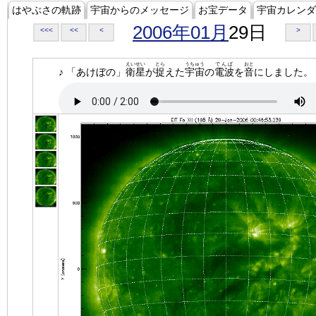
はやぶさの軌跡
宇宙からのメッセージ
お宝データ
宇宙カレンダ
2006年01月
29日
<<<
<<
<
>
えいせい
とら
うちゅう
でんぱ
おと
♪ 「あけぼの」
衛星
が
捉
えた
宇宙
の
電波
を
音
にしました。