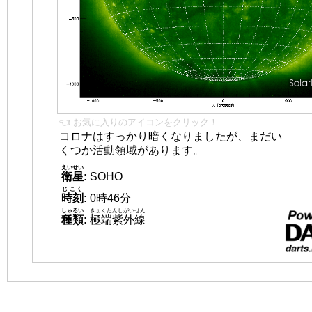
👈 お気に入りのアイコンをクリック！
コロナはすっかり暗くなりましたが、まだい
くつか活動領域があります。
えいせい
衛星
:
SOHO
じこく
時刻
:
0時46分
しゅるい
きょくたんしがいせん
種類
:
極端紫外線