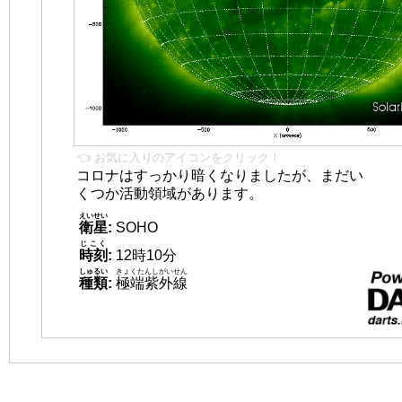
👈 お気に入りのアイコンをクリック！
コロナはすっかり暗くなりましたが、まだい
くつか活動領域があります。
えいせい
衛星
:
SOHO
じこく
時刻
:
12時10分
しゅるい
きょくたんしがいせん
種類
:
極端紫外線