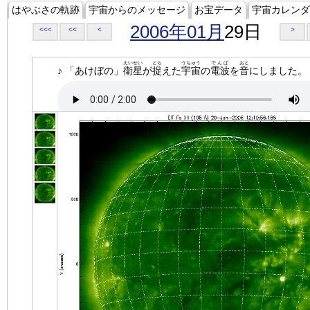
はやぶさの軌跡
宇宙からのメッセージ
お宝データ
宇宙カレンダ
2006年01月
29日
<<<
<<
<
>
えいせい
とら
うちゅう
でんぱ
おと
♪ 「あけぼの」
衛星
が
捉
えた
宇宙
の
電波
を
音
にしました。