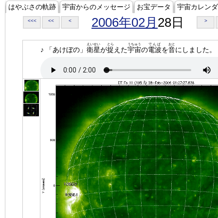
はやぶさの軌跡
宇宙からのメッセージ
お宝データ
宇宙カレンダ
2006年02月
28日
<<<
<<
<
>
えいせい
とら
うちゅう
でんぱ
おと
♪ 「あけぼの」
衛星
が
捉
えた
宇宙
の
電波
を
音
にしました。