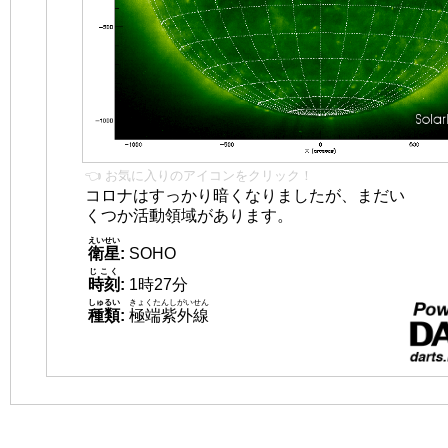
👈 お気に入りのアイコンをクリック！
コロナはすっかり暗くなりましたが、まだい
くつか活動領域があります。
えいせい
衛星
:
SOHO
じこく
時刻
:
1時27分
しゅるい
きょくたんしがいせん
種類
:
極端紫外線