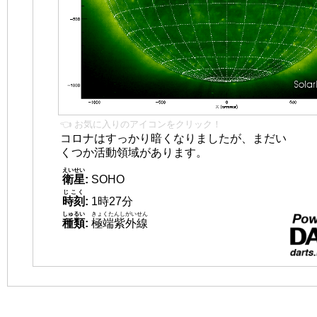
👈 お気に入りのアイコンをクリック！
コロナはすっかり暗くなりましたが、まだい
くつか活動領域があります。
えいせい
衛星
:
SOHO
じこく
時刻
:
1時27分
しゅるい
きょくたんしがいせん
種類
:
極端紫外線