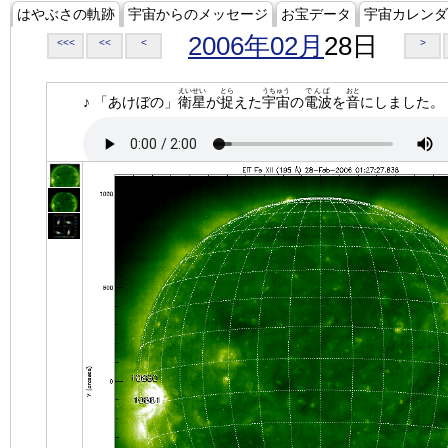
はやぶさの軌跡
宇宙からのメッセージ
お宝データ
宇宙カレンダ
2006年02月
28日
<<<
<<
<
>
えいせい
とら
うちゅう
でんぱ
おと
♪ 「あけぼの」
衛星
が
捉
えた
宇宙
の
電波
を
音
にしました。