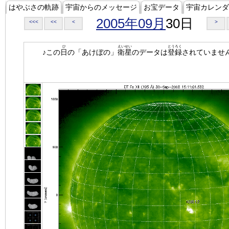
はやぶさの軌跡
宇宙からのメッセージ
お宝データ
宇宙カレンダ
2005年09月
30日
<<<
<<
<
>
ひ
えいせい
とうろく
♪この
日
の「あけぼの」
衛星
のデータは
登録
されていませ