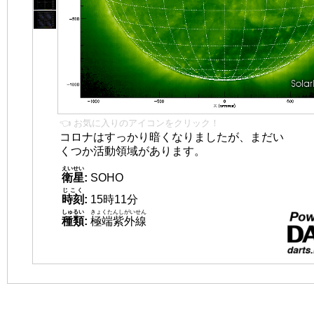
👈 お気に入りのアイコンをクリック！
コロナはすっかり暗くなりましたが、まだい
くつか活動領域があります。
えいせい
衛星
:
SOHO
じこく
時刻
:
15時11分
しゅるい
きょくたんしがいせん
種類
:
極端紫外線