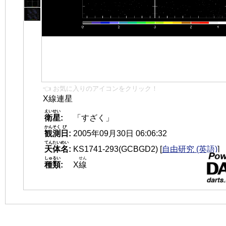
👈 お気に入りのアイコンをクリック！
X線連星
えいせい
衛星
:
「すざく」
かんそく
び
観測
日
:
2005年09月30日 06:06:32
てんたいめい
天体名
:
KS1741-293(GCBGD2)
[
自由研究 (英語)
]
しゅるい
せん
種類
:
X
線