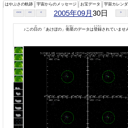
はやぶさの軌跡
宇宙からのメッセージ
お宝データ
宇宙カレンダ
2005年09月
30日
<<<
<<
<
>
ひ
えいせい
とうろく
♪この
日
の「あけぼの」
衛星
のデータは
登録
されていませ