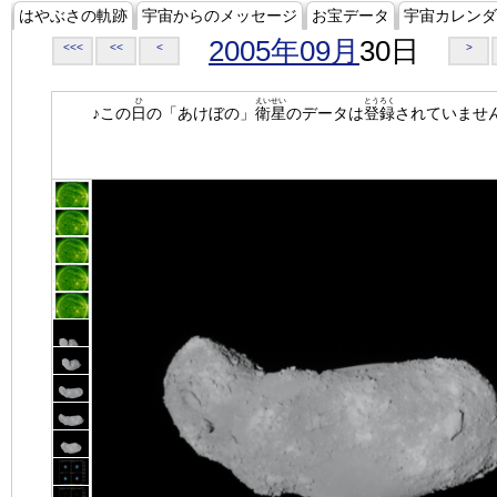
はやぶさの軌跡
宇宙からのメッセージ
お宝データ
宇宙カレンダ
2005年09月
30日
<<<
<<
<
>
ひ
えいせい
とうろく
♪この
日
の「あけぼの」
衛星
のデータは
登録
されていませ