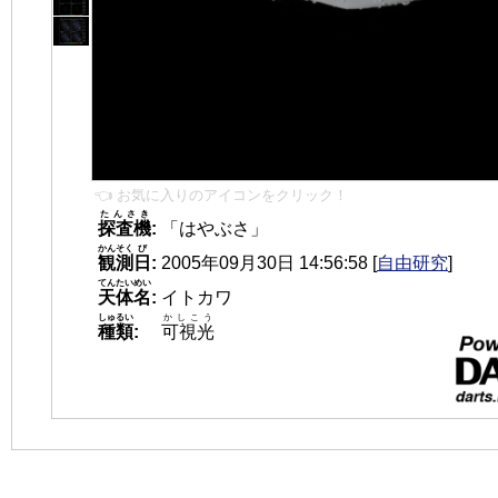
👈 お気に入りのアイコンをクリック！
たんさき
探査機
:
「はやぶさ」
かんそく
び
観測
日
:
2005年09月30日 14:56:58
[
自由研究
]
てんたいめい
天体名
:
イトカワ
しゅるい
かしこう
種類
:
可視光