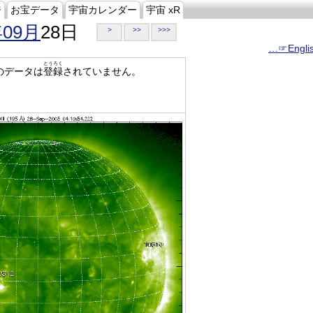
ジ
お宝データ
宇宙カレンダー
宇宙 xR
年09月
28日
>
>>
>>>
…☞Engli
とうろく
のデータは
登録
されていません。