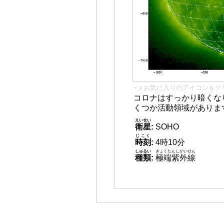
👈 お気に入りのアイコンをク
コロナはすっかり暗くな
くつか活動領域がありま
えいせい
衛星
:
SOHO
じこく
時刻
:
4時10分
しゅるい
きょくたんしがいせん
種類
:
極端紫外線