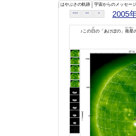
はやぶさの軌跡
宇宙からのメッセー
2005
<<<
<<
<
ひ
えいせい
♪この
日
の「あけぼの」
衛星