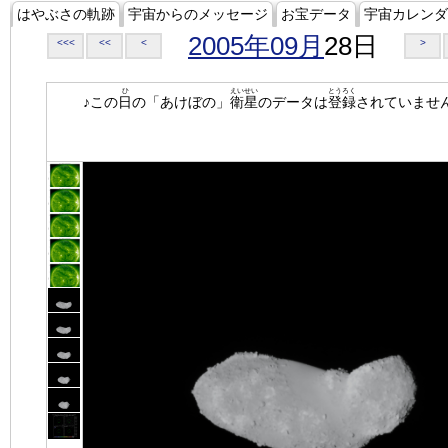
はやぶさの軌跡
宇宙からのメッセージ
お宝データ
宇宙カレンダ
2005年09月
28日
<<<
<<
<
>
ひ
えいせい
とうろく
♪この
日
の「あけぼの」
衛星
のデータは
登録
されていませ