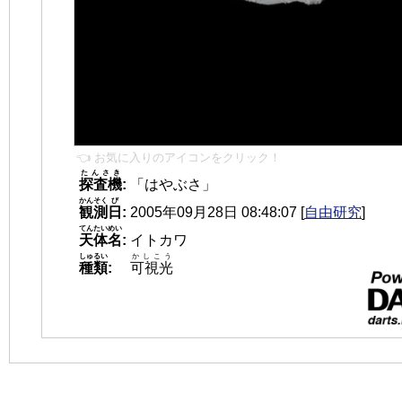
👈 お気に入りのアイコンをクリック！
たんさき
探査機
:
「はやぶさ」
かんそく
び
観測
日
:
2005年09月28日 08:48:07
[
自由研究
]
てんたいめい
天体名
:
イトカワ
しゅるい
かしこう
種類
:
可視光