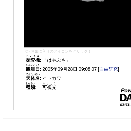
👈 お気に入りのアイコンをクリック！
たんさき
探査機
:
「はやぶさ」
かんそく
び
観測
日
:
2005年09月28日 09:08:07
[
自由研究
]
てんたいめい
天体名
:
イトカワ
しゅるい
かしこう
種類
:
可視光