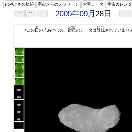
はやぶさの軌跡
宇宙からのメッセージ
お宝データ
宇宙カレンダ
2005年09月
28日
<<<
<<
<
>
ひ
えいせい
とうろく
♪この
日
の「あけぼの」
衛星
のデータは
登録
されていませ