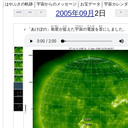
はやぶさの軌跡
宇宙からのメッセージ
お宝データ
宇宙カレンダ
2005年09月
2日
<<<
<<
<
>
えいせい
とら
うちゅう
でんぱ
おと
♪ 「あけぼの」
衛星
が
捉
えた
宇宙
の
電波
を
音
にしました。