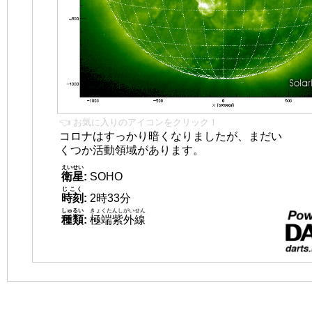
👈 お気に入りのアイコンをクリック！
コロナはすっかり暗くなりましたが、まだい
くつか活動領域があります。
えいせい
衛星
:
SOHO
じこく
時刻
:
2時33分
しゅるい
きょくたんしがいせん
種類
:
極端紫外線