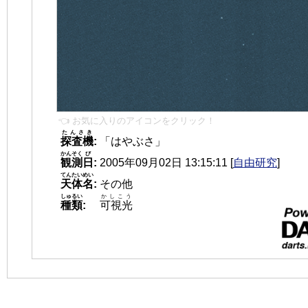
👈 お気に入りのアイコンをクリック！
たんさき
探査機
:
「はやぶさ」
かんそく
び
観測
日
:
2005年09月02日 13:15:11
[
自由研究
]
てんたいめい
天体名
:
その他
しゅるい
かしこう
種類
:
可視光