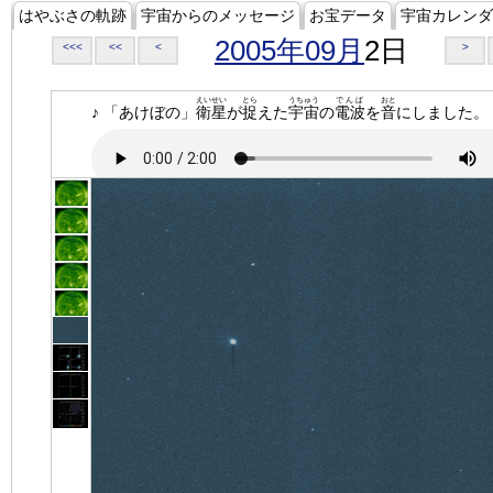
はやぶさの軌跡
宇宙からのメッセージ
お宝データ
宇宙カレンダ
2005年09月
2日
<<<
<<
<
>
えいせい
とら
うちゅう
でんぱ
おと
♪ 「あけぼの」
衛星
が
捉
えた
宇宙
の
電波
を
音
にしました。