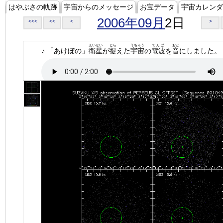
はやぶさの軌跡
宇宙からのメッセージ
お宝データ
宇宙カレンダ
2006年09月
2日
<<<
<<
<
>
えいせい
とら
うちゅう
でんぱ
おと
♪ 「あけぼの」
衛星
が
捉
えた
宇宙
の
電波
を
音
にしました。