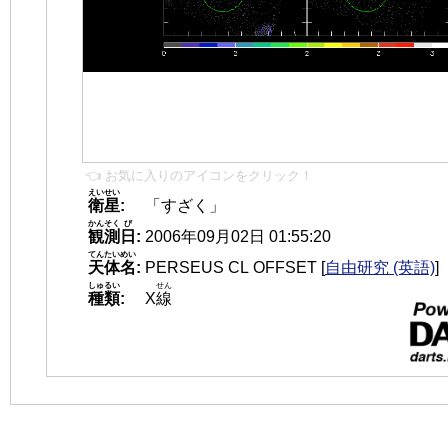
👈 お気に入りのアイコンをクリック！
えいせい
衛星
:
「すざく」
かんそく
び
観測
日
:
2006年09月02日 01:55:20
てんたいめい
天体名
:
PERSEUS CL OFFSET
[
自由研究 (英語)
]
しゅるい
せん
種類
:
X
線