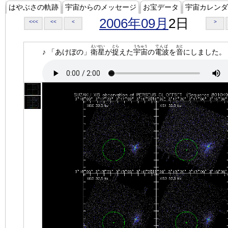
はやぶさの軌跡
宇宙からのメッセージ
お宝データ
宇宙カレンダ
2006年09月
2日
<<<
<<
<
>
えいせい
とら
うちゅう
でんぱ
おと
♪ 「あけぼの」
衛星
が
捉
えた
宇宙
の
電波
を
音
にしました。