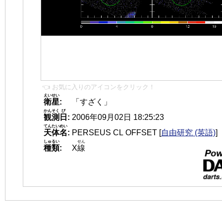
👈 お気に入りのアイコンをクリック！
えいせい
衛星
:
「すざく」
かんそく
び
観測
日
:
2006年09月02日 18:25:23
てんたいめい
天体名
:
PERSEUS CL OFFSET
[
自由研究 (英語)
]
しゅるい
せん
種類
:
X
線