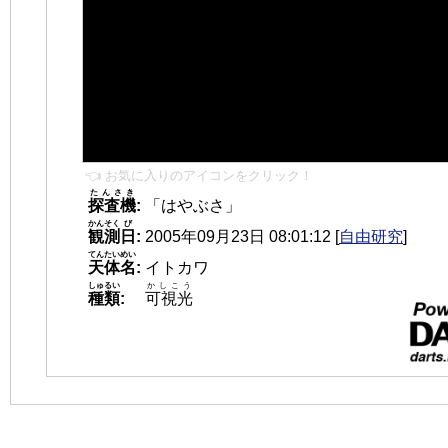
👈 お気に入りのアイコンをクリック！
たんさき
探査機
:
「はやぶさ」
かんそく
び
観測
日
:
2005年09月23日 08:01:12
[
自由研究
]
てんたいめい
天体名
:
イトカワ
しゅるい
かしこう
種類
:
可視光