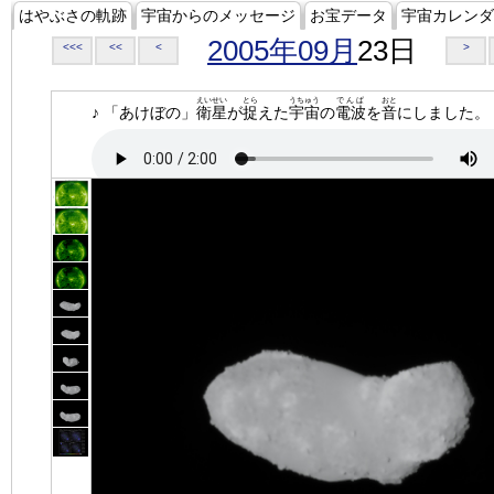
はやぶさの軌跡
宇宙からのメッセージ
お宝データ
宇宙カレンダ
2005年09月
23日
<<<
<<
<
>
えいせい
とら
うちゅう
でんぱ
おと
♪ 「あけぼの」
衛星
が
捉
えた
宇宙
の
電波
を
音
にしました。