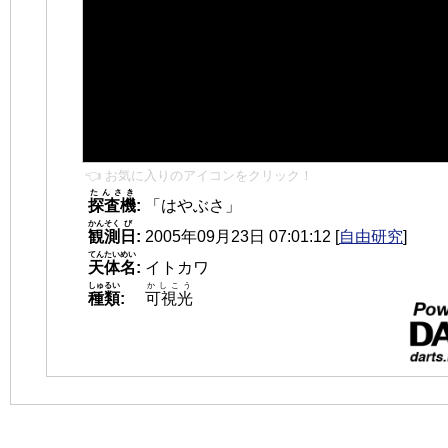
👈 お気に入りのアイコンをクリック！
たんさき
探査機
:
「はやぶさ」
かんそく
び
観測
日
:
2005年09月23日 07:01:12
[
自由研究
]
てんたいめい
天体名
:
イトカワ
しゅるい
かしこう
種類
:
可視光