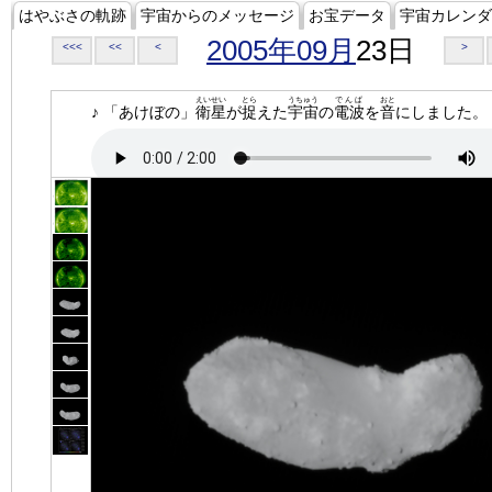
はやぶさの軌跡
宇宙からのメッセージ
お宝データ
宇宙カレンダ
2005年09月
23日
<<<
<<
<
>
えいせい
とら
うちゅう
でんぱ
おと
♪ 「あけぼの」
衛星
が
捉
えた
宇宙
の
電波
を
音
にしました。