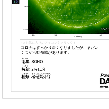
👈 お気に入りのアイコンをクリック！
コロナはすっかり暗くなりましたが、まだい
くつか活動領域があります。
えいせい
衛星
:
SOHO
じこく
時刻
:
2時11分
しゅるい
きょくたんしがいせん
種類
:
極端紫外線