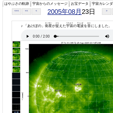
はやぶさの軌跡
宇宙からのメッセージ
お宝データ
宇宙カレンダ
2005年08月
23日
<<<
<<
<
>
えいせい
とら
うちゅう
でんぱ
おと
♪ 「あけぼの」
衛星
が
捉
えた
宇宙
の
電波
を
音
にしました。