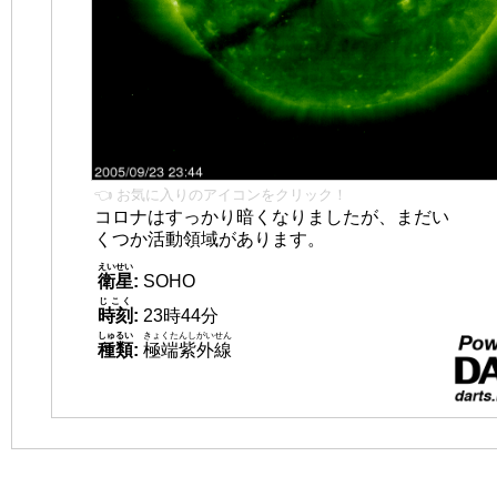
👈 お気に入りのアイコンをクリック！
コロナはすっかり暗くなりましたが、まだい
くつか活動領域があります。
えいせい
衛星
:
SOHO
じこく
時刻
:
23時44分
しゅるい
きょくたんしがいせん
種類
:
極端紫外線