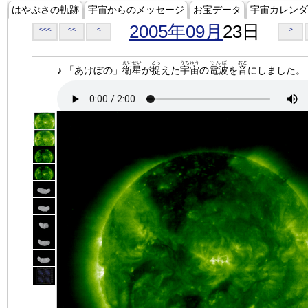
はやぶさの軌跡
宇宙からのメッセージ
お宝データ
宇宙カレンダ
2005年09月
23日
<<<
<<
<
>
えいせい
とら
うちゅう
でんぱ
おと
♪ 「あけぼの」
衛星
が
捉
えた
宇宙
の
電波
を
音
にしました。