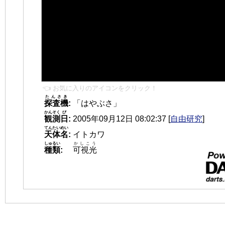
👈 お気に入りのアイコンをクリック！
たんさき
探査機
:
「はやぶさ」
かんそく
び
観測
日
:
2005年09月12日 08:02:37
[
自由研究
]
てんたいめい
天体名
:
イトカワ
しゅるい
かしこう
種類
:
可視光