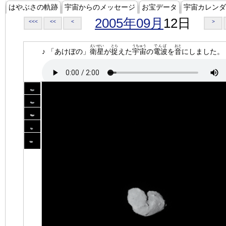
はやぶさの軌跡
宇宙からのメッセージ
お宝データ
宇宙カレンダ
2005年09月
12日
<<<
<<
<
>
えいせい
とら
うちゅう
でんぱ
おと
♪ 「あけぼの」
衛星
が
捉
えた
宇宙
の
電波
を
音
にしました。