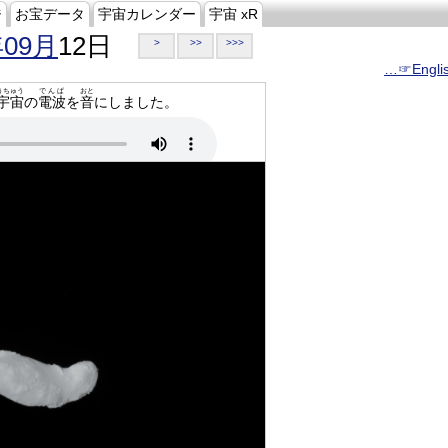
ジ
お宝データ
宇宙カレンダー
宇宙 xR
年09月
12日
>
>>
>>>
…☞Engli
うちゅう
でんぱ
おと
宇宙
の
電波
を
音
にしました。