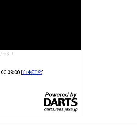
リック！
3:39:08
[
自由研究
]