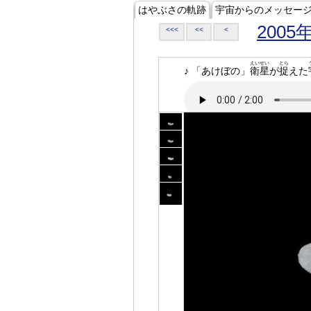
はやぶさの軌跡
宇宙からのメッセー
2005
<<<
<<
<
えいせい
とら
♪ 「あけぼの」
衛星
が
捉
えた