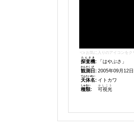
👈 お気に入りのアイコンをク
たんさき
探査機
:
「はやぶさ」
かんそく
び
観測
日
:
2005年09月12日 0
てんたいめい
天体名
:
イトカワ
しゅるい
かしこう
種類
:
可視光