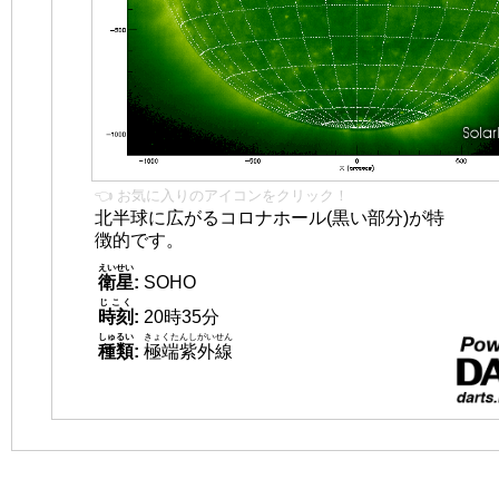
👈 お気に入りのアイコンをクリック！
北半球に広がるコロナホール(黒い部分)が特
徴的です。
えいせい
衛星
:
SOHO
じこく
時刻
:
20時35分
しゅるい
きょくたんしがいせん
種類
:
極端紫外線