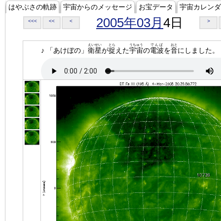
はやぶさの軌跡
宇宙からのメッセージ
お宝データ
宇宙カレンダ
2005年03月
4日
<<<
<<
<
>
えいせい
とら
うちゅう
でんぱ
おと
♪ 「あけぼの」
衛星
が
捉
えた
宇宙
の
電波
を
音
にしました。