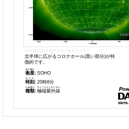
👈 お気に入りのアイコンをクリック！
北半球に広がるコロナホール(黒い部分)が特
徴的です。
えいせい
衛星
:
SOHO
じこく
時刻
:
20時8分
しゅるい
きょくたんしがいせん
種類
:
極端紫外線