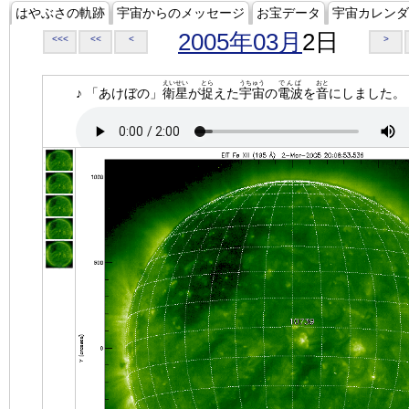
はやぶさの軌跡
宇宙からのメッセージ
お宝データ
宇宙カレンダ
2005年03月
2日
<<<
<<
<
>
えいせい
とら
うちゅう
でんぱ
おと
♪ 「あけぼの」
衛星
が
捉
えた
宇宙
の
電波
を
音
にしました。