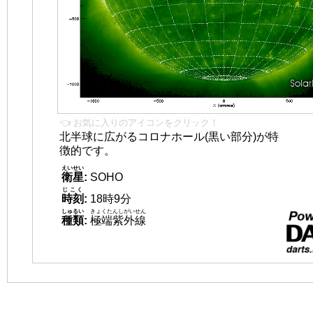
👈 お気に入りのアイコンをクリック！
北半球に広がるコロナホール(黒い部分)が特
徴的です。
えいせい
衛星
:
SOHO
じこく
時刻
:
18時9分
しゅるい
きょくたんしがいせん
種類
:
極端紫外線