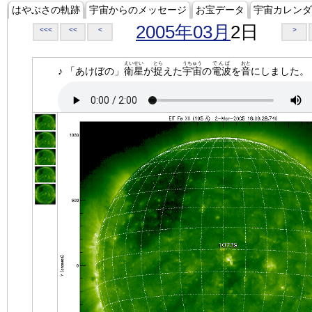
はやぶさの軌跡
宇宙からのメッセージ
お宝データ
宇宙カレンダ
2005年03月
2日
<<<
<<
<
>
えいせい
とら
うちゅう
でんぱ
おと
♪ 「あけぼの」
衛星
が
捉
えた
宇宙
の
電波
を
音
にしました。