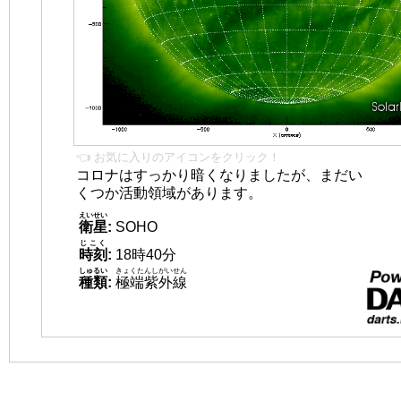
👈 お気に入りのアイコンをクリック！
コロナはすっかり暗くなりましたが、まだい
くつか活動領域があります。
えいせい
衛星
:
SOHO
じこく
時刻
:
18時40分
しゅるい
きょくたんしがいせん
種類
:
極端紫外線