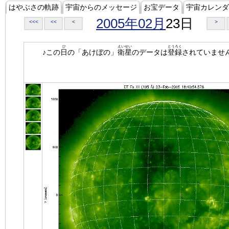
はやぶさの軌跡
宇宙からのメッセージ
お宝データ
宇宙カレンダ
2005年02月
23日
<<<
<<
<
>
ひ
えいせい
とうろく
♪この
日
の「あけぼの」
衛星
のデータは
登録
されていませ