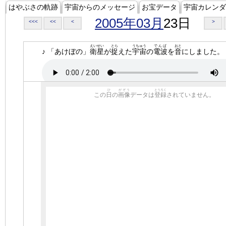
はやぶさの軌跡
宇宙からのメッセージ
お宝データ
宇宙カレンダ
2005年03月
23日
<<<
<<
<
>
えいせい
とら
うちゅう
でんぱ
おと
♪ 「あけぼの」
衛星
が
捉
えた
宇宙
の
電波
を
音
にしました。
ひ
がぞう
とうろく
この
日
の
画像
データは
登録
されていません。