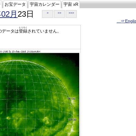
ジ
お宝データ
宇宙カレンダー
宇宙 xR
年02月
23日
>
>>
>>>
…☞Engli
とうろく
のデータは
登録
されていません。