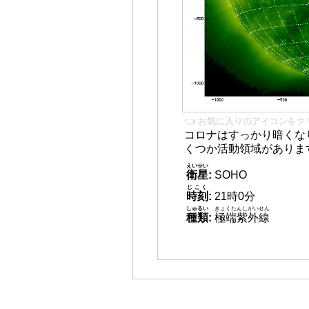
👈 お気に入りのアイコンをク
コロナはすっかり暗くな
くつか活動領域がありま
えいせい
衛星
:
SOHO
じこく
時刻
:
21時0分
しゅるい
きょくたんしがいせん
種類
:
極端紫外線