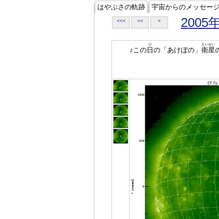
はやぶさの軌跡
宇宙からのメッセー
2005
<<<
<<
<
ひ
えいせい
♪この
日
の「あけぼの」
衛星