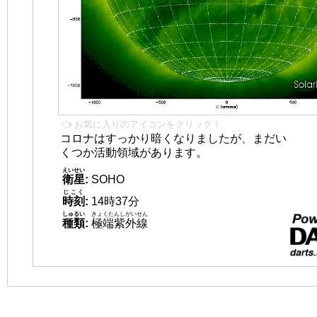
👈 お気に入りのアイコンをクリック！
コロナはすっかり暗くなりましたが、まだい
くつか活動領域があります。
えいせい
衛星
:
SOHO
じこく
時刻
:
14時37分
しゅるい
きょくたんしがいせん
種類
:
極端紫外線