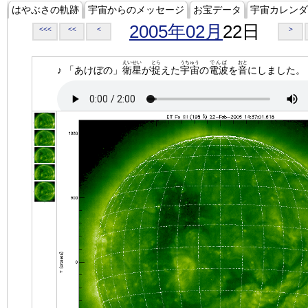
はやぶさの軌跡
宇宙からのメッセージ
お宝データ
宇宙カレンダ
2005年02月
22日
<<<
<<
<
>
えいせい
とら
うちゅう
でんぱ
おと
♪ 「あけぼの」
衛星
が
捉
えた
宇宙
の
電波
を
音
にしました。