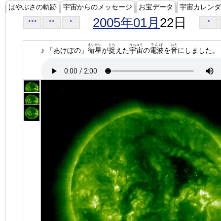
はやぶさの軌跡
宇宙からのメッセージ
お宝データ
宇宙カレンダ
2005年01月
22日
<<<
<<
<
>
えいせい
とら
うちゅう
でんぱ
おと
♪ 「あけぼの」
衛星
が
捉
えた
宇宙
の
電波
を
音
にしました。