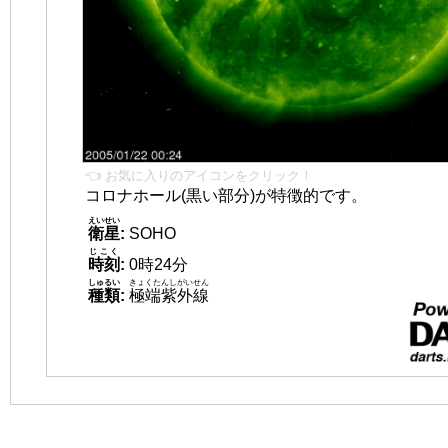
👈 お気に入りのアイコンをクリック！
コロナホール(黒い部分)が特徴的です。
えいせい
衛星
:
SOHO
じこく
時刻
:
0時24分
しゅるい
きょくたんしがいせん
種類
:
極端紫外線