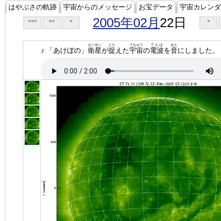
はやぶさの軌跡
宇宙からのメッセージ
お宝データ
宇宙カレンダ
2005年02月
22日
<<<
<<
<
>
えいせい
とら
うちゅう
でんぱ
おと
♪ 「あけぼの」
衛星
が
捉
えた
宇宙
の
電波
を
音
にしました。