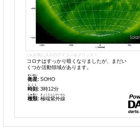
👈 お気に入りのアイコンをクリック！
コロナはすっかり暗くなりましたが、まだい
くつか活動領域があります。
えいせい
衛星
:
SOHO
じこく
時刻
:
3時12分
しゅるい
きょくたんしがいせん
種類
:
極端紫外線