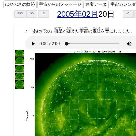
はやぶさの軌跡
宇宙からのメッセージ
お宝データ
宇宙カレンダ
2005年02月
20日
<<<
<<
<
>
えいせい
とら
うちゅう
でんぱ
おと
♪ 「あけぼの」
衛星
が
捉
えた
宇宙
の
電波
を
音
にしました。