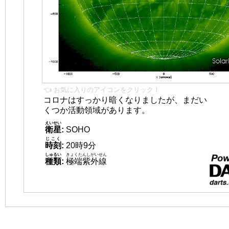
👈 お気に入りのアイコンをクリック！
コロナはすっかり暗くなりましたが、まだい
くつか活動領域があります。
えいせい
衛星
:
SOHO
じこく
時刻
:
20時9分
しゅるい
きょくたんしがいせん
種類
:
極端紫外線