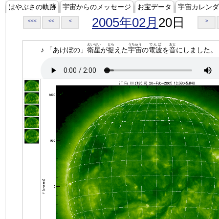
はやぶさの軌跡
宇宙からのメッセージ
お宝データ
宇宙カレンダ
2005年02月
20日
<<<
<<
<
>
えいせい
とら
うちゅう
でんぱ
おと
♪ 「あけぼの」
衛星
が
捉
えた
宇宙
の
電波
を
音
にしました。