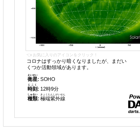
👈 お気に入りのアイコンをクリック！
コロナはすっかり暗くなりましたが、まだい
くつか活動領域があります。
えいせい
衛星
:
SOHO
じこく
時刻
:
12時9分
しゅるい
きょくたんしがいせん
種類
:
極端紫外線