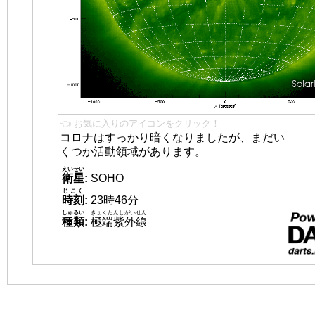
👈 お気に入りのアイコンをクリック！
コロナはすっかり暗くなりましたが、まだい
くつか活動領域があります。
えいせい
衛星
:
SOHO
じこく
時刻
:
23時46分
しゅるい
きょくたんしがいせん
種類
:
極端紫外線