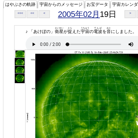
はやぶさの軌跡
宇宙からのメッセージ
お宝データ
宇宙カレンダ
2005年02月
19日
<<<
<<
<
>
えいせい
とら
うちゅう
でんぱ
おと
♪ 「あけぼの」
衛星
が
捉
えた
宇宙
の
電波
を
音
にしました。