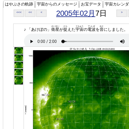
はやぶさの軌跡
宇宙からのメッセージ
お宝データ
宇宙カレンダ
2005年02月
7日
<<<
<<
<
>
えいせい
とら
うちゅう
でんぱ
おと
♪ 「あけぼの」
衛星
が
捉
えた
宇宙
の
電波
を
音
にしました。