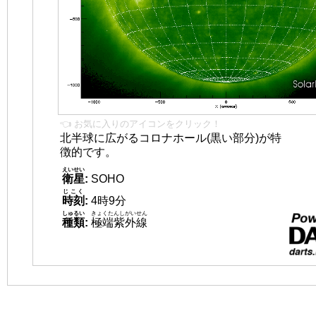
👈 お気に入りのアイコンをクリック！
北半球に広がるコロナホール(黒い部分)が特
徴的です。
えいせい
衛星
:
SOHO
じこく
時刻
:
4時9分
しゅるい
きょくたんしがいせん
種類
:
極端紫外線