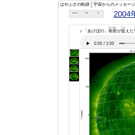
はやぶさの軌跡
宇宙からのメッセー
2004
<<<
<<
<
えいせい
とら
♪ 「あけぼの」
衛星
が
捉
えた