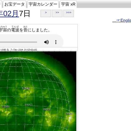
ジ
お宝データ
宇宙カレンダー
宇宙 xR
年02月
7日
>
>>
>>>
…☞Engli
うちゅう
でんぱ
おと
宇宙
の
電波
を
音
にしました。