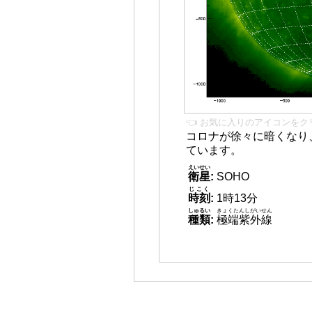
👈 お気に入りのアイコンをク
コロナが徐々に暗くなり
ています。
えいせい
衛星
:
SOHO
じこく
時刻
:
1時13分
しゅるい
きょくたんしがいせん
種類
:
極端紫外線