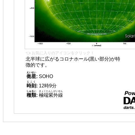
👈 お気に入りのアイコンをクリック！
北半球に広がるコロナホール(黒い部分)が特
徴的です。
えいせい
衛星
:
SOHO
じこく
時刻
:
12時9分
しゅるい
きょくたんしがいせん
種類
:
極端紫外線