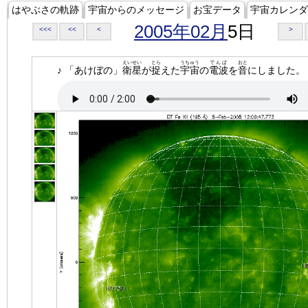
はやぶさの軌跡
宇宙からのメッセージ
お宝データ
宇宙カレンダ
2005年02月
5日
<<<
<<
<
>
えいせい
とら
うちゅう
でんぱ
おと
♪ 「あけぼの」
衛星
が
捉
えた
宇宙
の
電波
を
音
にしました。