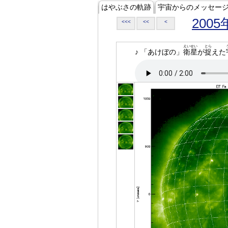
はやぶさの軌跡
宇宙からのメッセー
2005
<<<
<<
<
えいせい
とら
♪ 「あけぼの」
衛星
が
捉
えた