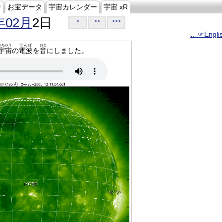
ジ
お宝データ
宇宙カレンダー
宇宙 xR
年02月
2日
>
>>
>>>
…☞Engli
うちゅう
でんぱ
おと
宇宙
の
電波
を
音
にしました。