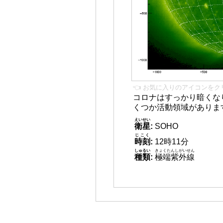
👈 お気に入りのアイコンをク
コロナはすっかり暗くな
くつか活動領域がありま
えいせい
衛星
:
SOHO
じこく
時刻
:
12時11分
しゅるい
きょくたんしがいせん
種類
:
極端紫外線