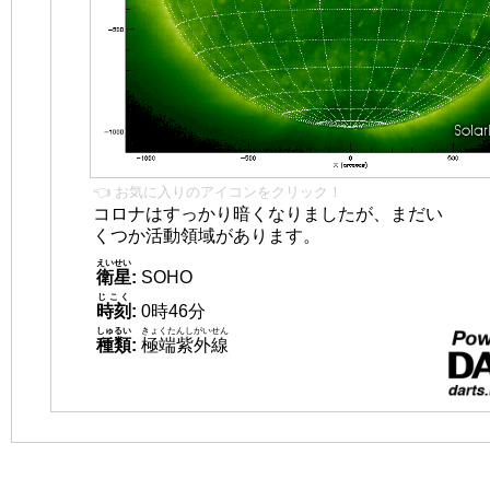
👈 お気に入りのアイコンをクリック！
コロナはすっかり暗くなりましたが、まだい
くつか活動領域があります。
えいせい
衛星
:
SOHO
じこく
時刻
:
0時46分
しゅるい
きょくたんしがいせん
種類
:
極端紫外線