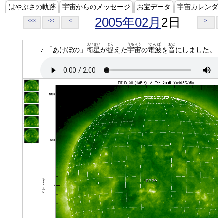
はやぶさの軌跡
宇宙からのメッセージ
お宝データ
宇宙カレンダ
2005年02月
2日
<<<
<<
<
>
えいせい
とら
うちゅう
でんぱ
おと
♪ 「あけぼの」
衛星
が
捉
えた
宇宙
の
電波
を
音
にしました。