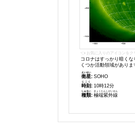
👈 お気に入りのアイコンをク
コロナはすっかり暗くな
くつか活動領域がありま
えいせい
衛星
:
SOHO
じこく
時刻
:
10時12分
しゅるい
きょくたんしがいせん
種類
:
極端紫外線