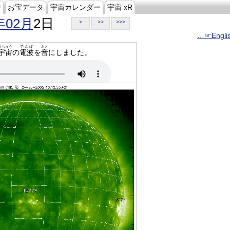
ジ
お宝データ
宇宙カレンダー
宇宙 xR
年02月
2日
>
>>
>>>
…☞Engli
うちゅう
でんぱ
おと
宇宙
の
電波
を
音
にしました。