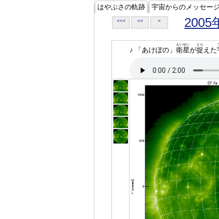
はやぶさの軌跡
宇宙からのメッセー
2005
<<<
<<
<
えいせい
とら
♪ 「あけぼの」
衛星
が
捉
えた